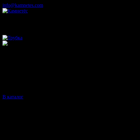
info@kamnetes.com
Изготовление и установка памятников в Кирове и Кировской
области
Сохраните память на века
Изготовим и установим достойные памятники для дорогих
сердцу людей, благоустроим место захоронения
В каталог
Изготавливаем "под ключ"
От замеров и портрета до установки, благоустройства места
захоронения в Кирове и Кировской области